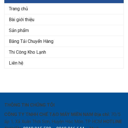
Trang chủ
Bài giới thiệu
Sản phẩm
Băng Tải Chuyển Hàng
Thi Công Kho Lạnh
Liên hệ
THÔNG TIN CHÚNG TÔI
CÔNG TY TNHH CHẾ TẠO MÁY MIỀN NAM
Địa chỉ:
70/5
ấp 1, Xã Xuân Thới Sơn, Huyện Hóc Môn, TP HCM
HOTLINE