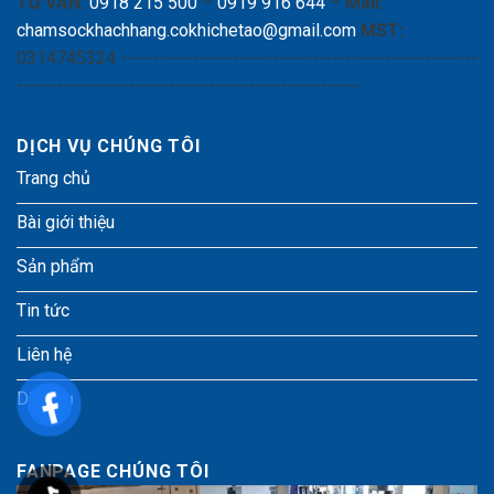
TƯ VẤN:
0918 215 500
–
0919 916 644
–
Mail:
chamsockhachhang.cokhichetao@gmail.com
MST:
0314745324 ------------------------------------------------------
----------------------------------------------------
DỊCH VỤ CHÚNG TÔI
Trang chủ
Bài giới thiệu
Sản phẩm
Tin tức
Liên hệ
Dịch vụ
FANPAGE CHÚNG TÔI