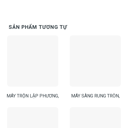
SẢN PHẨM TƯƠNG TỰ
MÁY TRỘN LẬP PHƯƠNG,
MÁY SÀNG RUNG TRÒN,
BỒN TRỘN ĐA NĂNG, MÁY
MÁY SÀNG RUNG 3 TẦNG,
TRỘN THỰC PHẨM, DƯỢC
MÁY SÀNG RUNG BỘT
PHẨM