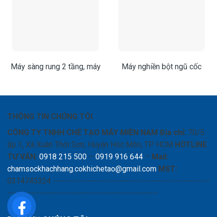
Máy sàng rung 2 tầng, máy
Máy nghiền bột ngũ cốc
sàng rung tròn tự động, máy
mini| Máy nghiền bột công
sàng rung giá rẻ
suất nhỏ
THÔNG TIN CHÚNG TÔI
CÔNG TY TNHH CHẾ TẠO MÁY MIỀN NAM
Địa chỉ:
70/5
ấp 1, Xã Xuân Thới Sơn, Huyện Hóc Môn, TP HCM
HOTLINE
TƯ VẤN:
0918 215 500
–
0919 916 644
–
Mail:
chamsockhachhang.cokhichetao@gmail.com
MST:
0314745324 ------------------------------------------------------
----------------------------------------------------