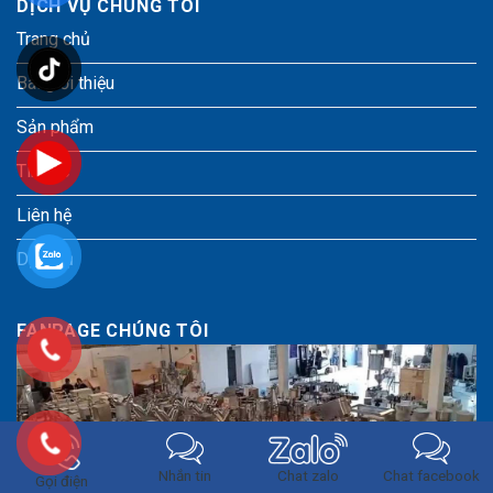
DỊCH VỤ CHÚNG TÔI
Trang chủ
Bài giới thiệu
Sản phẩm
Tin tức
Liên hệ
Dịch vụ
FANPAGE CHÚNG TÔI
Chat zalo
Nhắn tin
Chat facebook
Gọi điện