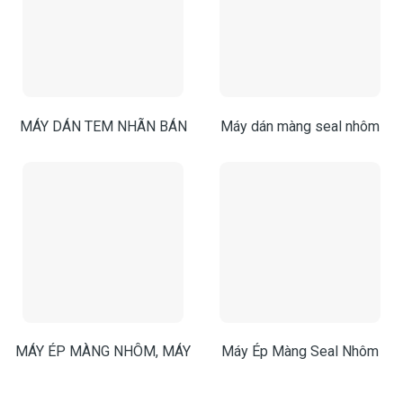
MÁY DÁN TEM NHÃN BÁN
Máy dán màng seal nhôm
TỰ ĐỘNG, MÁY DÁN TEM
cầm tay| Máy seal màng
CHAI
nhôm 500C
MÁY ÉP MÀNG NHÔM, MÁY
Máy Ép Màng Seal Nhôm
ÉP MÀNG NHÔM BÁN TỰ
LX6000A – Gia Tăng Năng
ĐỘNG, MÁY SIÊU MÀNG
Suất Đáng Kể