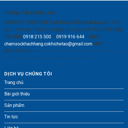
NHÔM
THÔNG TIN CHÚNG TÔI
CÔNG TY TNHH CHẾ TẠO MÁY MIỀN NAM
Địa chỉ:
70/5
ấp 1, Xã Xuân Thới Sơn, Huyện Hóc Môn, TP HCM
HOTLINE
TƯ VẤN:
0918 215 500
–
0919 916 644
–
Mail:
chamsockhachhang.cokhichetao@gmail.com
MST:
0314745324 ------------------------------------------------------
----------------------------------------------------
DỊCH VỤ CHÚNG TÔI
Trang chủ
Bài giới thiệu
Sản phẩm
Tin tức