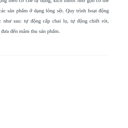
 động theo cơ chế tự động, kích thước nhỏ gọn có thể
t các sản phẩm ở dạng lỏng sệt. Quy trình hoạt động
như sau: tự động cấp chai lọ, tự động chiết rót,
c đưa đến mâm thu sản phẩm.