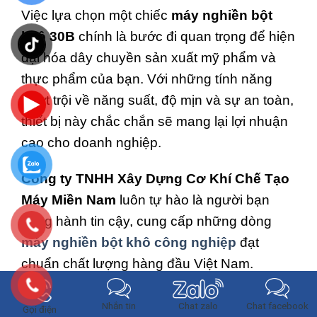
Việc lựa chọn một chiếc
máy nghiền bột
khô 30B
chính là bước đi quan trọng để hiện
đại hóa dây chuyền sản xuất mỹ phẩm và
thực phẩm của bạn. Với những tính năng
vượt trội về năng suất, độ mịn và sự an toàn,
thiết bị này chắc chắn sẽ mang lại lợi nhuận
cao cho doanh nghiệp.
Công ty TNHH Xây Dựng Cơ Khí Chế Tạo
Máy Miền Nam
luôn tự hào là người bạn
đồng hành tin cậy, cung cấp những dòng
máy nghiền bột khô công nghiệp
đạt
chuẩn chất lượng hàng đầu Việt Nam.
Chúng tôi tin rằng, sự thành công của quý
khách hàng cũng chính là niềm hạnh phúc
Chat zalo
Nhắn tin
Chat facebook
Gọi điện