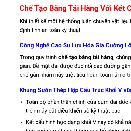
Chế Tạo Băng Tải Hàng Với Kết C
Khi thiết kế một hệ thống luân chuyển vật liệu
định tính an toàn kỹ thuật.
Công Nghệ Cao Su Lưu Hóa Gia Cường Lõ
Trong quy trình
chế tạo băng tải hàng
, chúng
giãn. Bề mặt đai được đúc nổi các đường gân
chế gân nhám này triệt tiêu hoàn toàn rủi ro t
Khung Sườn Thép Hộp Cấu Trúc Khối V vữ
Toàn bộ phần thân chính của cụm đai dốc 
trên máy cắt điều khiển số kỹ thuật cao.
Kết cấu hình học dạng khối V này có khả n
hóa xuống mặt sàn thông qua hệ chân kích t