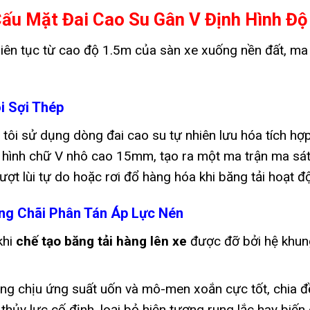
ấu Mặt Đai Cao Su Gân V Định Hình Độ
 liên tục từ cao độ 1.5m của sàn xe xuống nền đất, ma 
i Sợi Thép
 tôi sử dụng dòng đai cao su tự nhiên lưu hóa tích h
 hình chữ V nhô cao 15mm, tạo ra một ma trận ma sát 
rượt lùi tự do hoặc rơi đổ hàng hóa khi băng tải hoạt 
ng Chãi Phân Tán Áp Lực Nén
khi
chế tạo băng tải hàng lên xe
được đỡ bởi hệ khun
ăng chịu ứng suất uốn và mô-men xoắn cực tốt, chia đ
hủy lực cố định, loại bỏ hiện tượng rung lắc hay biế