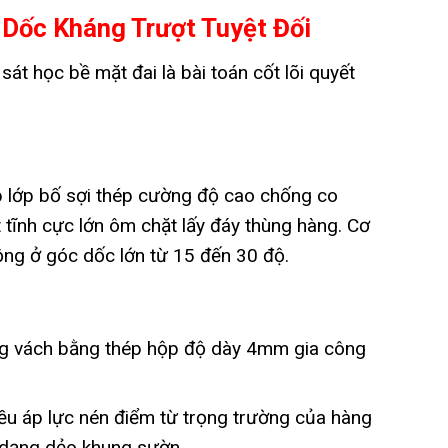
 Dốc Kháng Trượt Tuyệt Đối
sát học bề mặt đai là bài toán cốt lõi quyết
ợp lớp bố sợi thép cường độ cao chống co
tĩnh cực lớn ôm chặt lấy đáy thùng hàng. Cơ
động ở góc dốc lớn từ 15 đến 30 độ.
g vách bằng thép hộp độ dày 4mm gia công
ều áp lực nén điểm từ trọng trường của hàng
n dạng dẻo khung sườn.