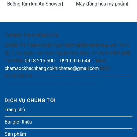
Buồng tắm khí Air Shower|
Máy đồng hóa mỹ phẩm|
Thiết bị phòng sạch công
Máy đồng hóa phòng thí
nghiệp
nghiệm size nhỏ
THÔNG TIN CHÚNG TÔI
CÔNG TY TNHH CHẾ TẠO MÁY MIỀN NAM
Địa chỉ:
70/5
ấp 1, Xã Xuân Thới Sơn, Huyện Hóc Môn, TP HCM
HOTLINE
TƯ VẤN:
0918 215 500
–
0919 916 644
–
Mail:
chamsockhachhang.cokhichetao@gmail.com
MST:
0314745324 ------------------------------------------------------
----------------------------------------------------
DỊCH VỤ CHÚNG TÔI
Trang chủ
Bài giới thiệu
Sản phẩm