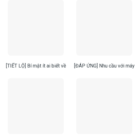
[TIẾT LỘ] Bí mật ít ai biết về
[ĐÁP ỨNG] Nhu cầu với máy
buồng thổi khí air shower
đồng hóa phòng thí nghiệm
đứng
hiện đại