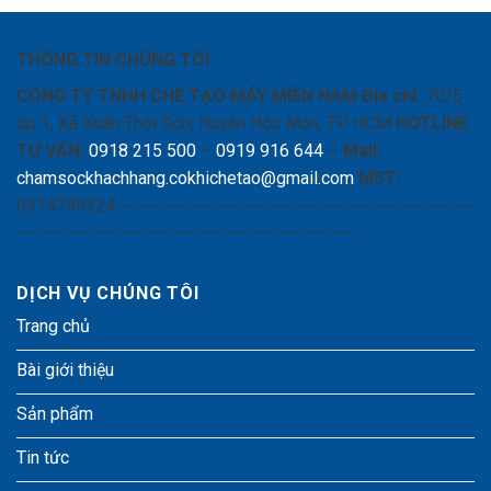
THÔNG TIN CHÚNG TÔI
CÔNG TY TNHH CHẾ TẠO MÁY MIỀN NAM
Địa chỉ:
70/5
ấp 1, Xã Xuân Thới Sơn, Huyện Hóc Môn, TP HCM
HOTLINE
TƯ VẤN:
0918 215 500
–
0919 916 644
–
Mail:
chamsockhachhang.cokhichetao@gmail.com
MST:
0314745324 ------------------------------------------------------
----------------------------------------------------
DỊCH VỤ CHÚNG TÔI
Trang chủ
Bài giới thiệu
Sản phẩm
Tin tức