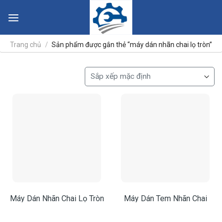
Skip
to
content
Trang chủ
/
Sản phẩm được gắn thẻ “máy dán nhãn chai lọ tròn”
Máy Dán Nhãn Chai Lọ Tròn
Máy Dán Tem Nhãn Chai
– Máy Dán Nhãn Tự Động
Tròn – Gợi Ý 5 Xu Hướng
100W
Phát Triển