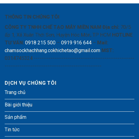
THÔNG TIN CHÚNG TÔI
CÔNG TY TNHH CHẾ TẠO MÁY MIỀN NAM
Địa chỉ:
70/5
ấp 1, Xã Xuân Thới Sơn, Huyện Hóc Môn, TP HCM
HOTLINE
TƯ VẤN:
0918 215 500
–
0919 916 644
–
Mail:
chamsockhachhang.cokhichetao@gmail.com
MST:
0314745324 ------------------------------------------------------
----------------------------------------------------
DỊCH VỤ CHÚNG TÔI
Trang chủ
Bài giới thiệu
Sản phẩm
Tin tức