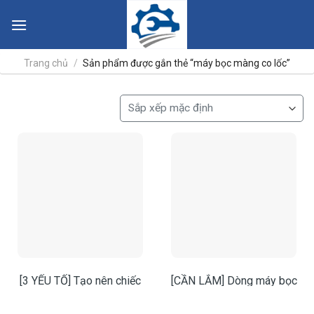
Skip
to
content
Trang chủ
/
Sản phẩm được gắn thẻ “máy bọc màng co lốc”
[3 YẾU TỐ] Tạo nên chiếc
[CẦN LẮM] Dòng máy bọc
máy bọc màng co nhiệt
màng co hộp giấy 4535 này
“ĐÁNG SỞ HỮU”
cho sản xuất